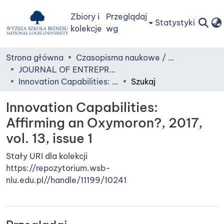
Zbiory i
Przeglądaj
Statystyki
kolekcje
wg
Strona główna
Czasopisma naukowe / Journals
JOURNAL OF ENTREPRENEURSHIP, MANAGEMENT AND INNOVATION (JEMI)
Innovation Capabilities: Affirming an Oxymoron?, 2017, vol. 13, issue 1
Szukaj
Innovation Capabilities:
Affirming an Oxymoron?, 2017,
vol. 13, issue 1
Stały URI dla kolekcji
https://repozytorium.wsb-
nlu.edu.pl//handle/11199/10241