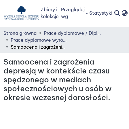
Zbiory i
Przeglądaj
Statystyki
kolekcje
wg
Strona główna
Prace dyplomowe / Diploma Theses
Prace dyplomowe wyróżnione - Pełne teksty - Full text
Samoocena i zagrożenia depresją w kontekście czasu spędzonego w mediach społecznościowych u osób w okresie wczesnej dorosłości.
Samoocena i zagrożenia
depresją w kontekście czasu
spędzonego w mediach
społecznościowych u osób w
okresie wczesnej dorosłości.