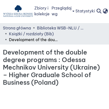
Zbiory i
Przeglądaj
Statystyki
kolekcje
wg
Strona główna
Biblioteka WSB-NLU / Library of WSB-NLU
Książki / rozdziały (Bib)
Development of the double degree programs : Odessa Mechnikov University (Ukraine) – Higher Graduale School of Business (Poland)
Development of the double
degree programs : Odessa
Mechnikov University (Ukraine)
– Higher Graduale School of
Business (Poland)