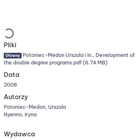
Ładowanie...
Pliki
Potoniec-Medon Urszula i in., Development of
Główny
the double degree programs.pdf
(6.74 MB)
Data
2008
Autorzy
Potoniec-Medon, Urszula
Nyenno, Iryna
Wydawca