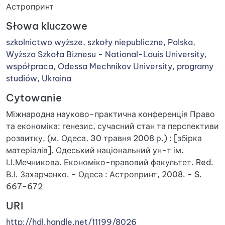
Астропринт
Słowa kluczowe
szkolnictwo wyższe
,
szkoły niepubliczne
,
Polska
,
Wyższa Szkoła Biznesu - National-Louis University
,
współpraca
,
Odessa Mechnikov University
,
programy
studiów
,
Ukraina
Cytowanie
Міжнародна науково-практична конференція Право
та економіка: генезис, сучасний стан та перспективи
розвитку, (м. Одеса, 30 травня 2008 р.) : [збірка
матеріалів]. Одеський національний ун-т ім.
І.І.Мечникова. Економіко-правовий факультет. Red.
В.І. Захарченко. - Одеса : Астропринт, 2008. - S.
667-672
URI
http://hdl.handle.net/11199/8026